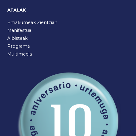
ATALAK
Emakumeak Zientzian
Manifestua
Albisteak
Programa
Multimedia