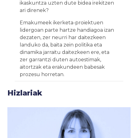
ikaskuntza uzten dute bidea irekitzen
ari direnek?
Emakumeek ikerketa-proiektuen
lidergoan parte hartze handiagoa izan
dezaten, zer neurri har daitezkeen
landuko da, baita zein politika eta
dinamika jarraitu daitezkeen ere, eta
zer garrantzi duten autoestimak,
aitortzak eta erakundeen babesak
prozesu horretan.
Hizlariak