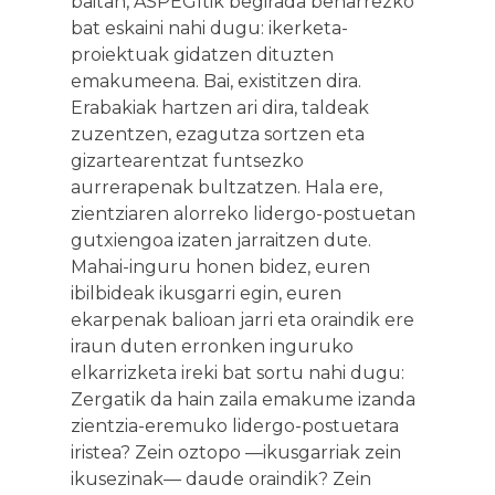
baitan, ASPEGItik begirada beharrezko
bat eskaini nahi dugu: ikerketa-
proiektuak gidatzen dituzten
emakumeena. Bai, existitzen dira.
Erabakiak hartzen ari dira, taldeak
zuzentzen, ezagutza sortzen eta
gizartearentzat funtsezko
aurrerapenak bultzatzen. Hala ere,
zientziaren alorreko lidergo-postuetan
gutxiengoa izaten jarraitzen dute.
Mahai-inguru honen bidez, euren
ibilbideak ikusgarri egin, euren
ekarpenak balioan jarri eta oraindik ere
iraun duten erronken inguruko
elkarrizketa ireki bat sortu nahi dugu:
Zergatik da hain zaila emakume izanda
zientzia-eremuko lidergo-postuetara
iristea? Zein oztopo —ikusgarriak zein
ikusezinak— daude oraindik? Zein