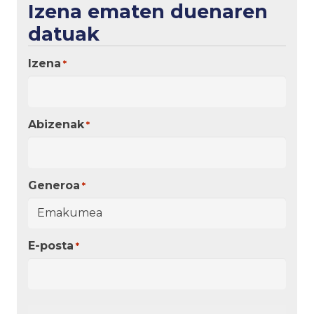
Izena ematen duenaren
datuak
Izena
*
Abizenak
*
Generoa
*
E-posta
*