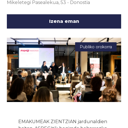
Mikeletegi Pasealekua, 53
-
Donostia
Izena eman
Publiko orokorra
EMAKUMEAK ZIENTZIAN jardunaldien