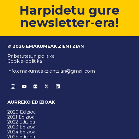
Harpidetu gure
newsletter-era!
© 2026 EMAKUMEAK ZIENTZIAN
Pribatutasun politika
Cookie-politika
info.emakumeakzientzian@gmail.com
AURREKO EDIZIOAK
2020 Edizioa
2021 Edizioa
2022 Edizioa
2023 Edizioa
2024 Edizioa
2025 Edizioa