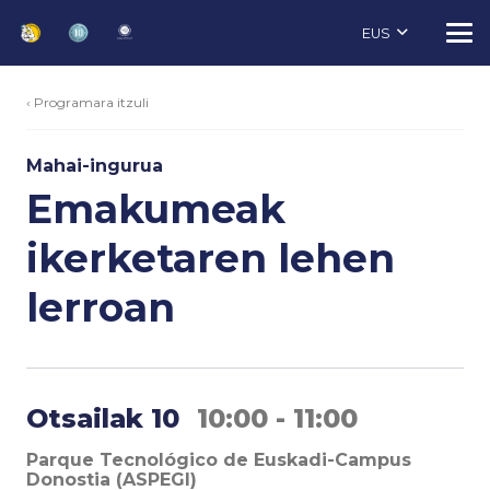
EUS
‹ Programara itzuli
Mahai-ingurua
Emakumeak
ikerketaren lehen
lerroan
Otsailak 10
10:00 - 11:00
Parque Tecnológico de Euskadi-Campus
Donostia (ASPEGI)