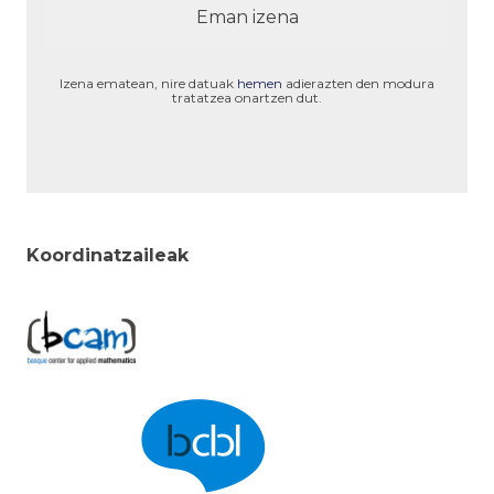
Izena ematean, nire datuak
hemen
adierazten den modura
tratatzea onartzen dut.
Koordinatzaileak