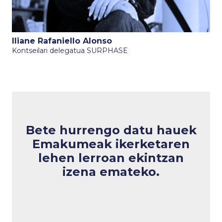
Iliane Rafaniello Alonso
Kontseilari delegatua SURPHASE
Bete hurrengo datu hauek
Emakumeak ikerketaren
lehen lerroan
ekintzan
izena emateko.