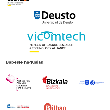
Babesle nagusiak