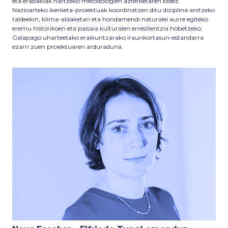
eta erabakiak hartzeko metodologien azterketaren bidez.
Nazioarteko ikerketa-proiektuak koordinatzen ditu diziplina anitzeko
taldeekin, klima-aldaketari eta hondamendi naturalei aurre egiteko
eremu historikoen eta paisaia kulturalen erresilientzia hobetzeko.
Galapago uharteetako eraikuntzarako iraunkortasun-estandarra
ezarri zuen proiektuaren arduraduna.