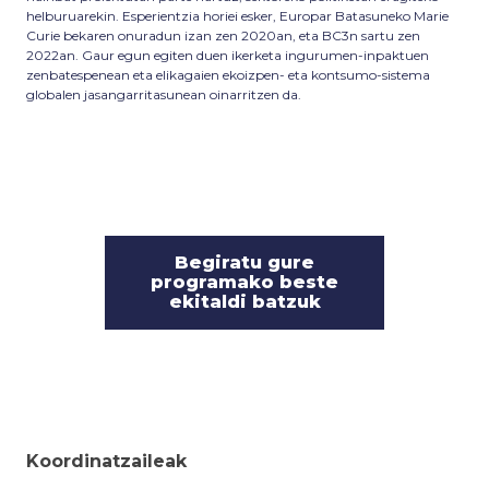
helburuarekin. Esperientzia horiei esker, Europar Batasuneko Marie
Curie bekaren onuradun izan zen 2020an, eta BC3n sartu zen
2022an. Gaur egun egiten duen ikerketa ingurumen-inpaktuen
zenbatespenean eta elikagaien ekoizpen- eta kontsumo-sistema
globalen jasangarritasunean oinarritzen da.
Begiratu gure
programako beste
ekitaldi batzuk
Koordinatzaileak