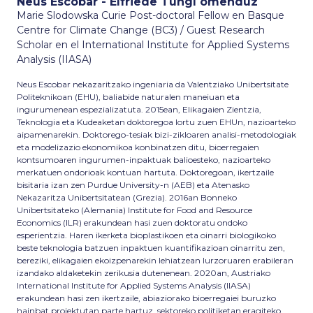
Neus Escobar - Elfriede Tungl omenduz
Marie Slodowska Curie Post-doctoral Fellow en Basque
Centre for Climate Change (BC3) / Guest Research
Scholar en el International Institute for Applied Systems
Analysis (IIASA)
Neus Escobar nekazaritzako ingeniaria da Valentziako Unibertsitate
Politeknikoan (EHU), baliabide naturalen maneiuan eta
ingurumenean espezializatuta. 2015ean, Elikagaien Zientzia,
Teknologia eta Kudeaketan doktoregoa lortu zuen EHUn, nazioarteko
aipamenarekin. Doktorego-tesiak bizi-zikloaren analisi-metodologiak
eta modelizazio ekonomikoa konbinatzen ditu, bioerregaien
kontsumoaren ingurumen-inpaktuak balioesteko, nazioarteko
merkatuen ondorioak kontuan hartuta. Doktoregoan, ikertzaile
bisitaria izan zen Purdue University-n (AEB) eta Atenasko
Nekazaritza Unibertsitatean (Grezia). 2016an Bonneko
Unibertsitateko (Alemania) Institute for Food and Resource
Economics (ILR) erakundean hasi zuen doktoratu ondoko
esperientzia. Haren ikerketa bioplastikoen eta oinarri biologikoko
beste teknologia batzuen inpaktuen kuantifikazioan oinarritu zen,
bereziki, elikagaien ekoizpenarekin lehiatzean lurzoruaren erabileran
izandako aldaketekin zerikusia dutenenean. 2020an, Austriako
International Institute for Applied Systems Analysis (IIASA)
erakundean hasi zen ikertzaile, abiaziorako bioerregaiei buruzko
hainbat proiektutan parte hartuz, sektoreko politiketan eragiteko