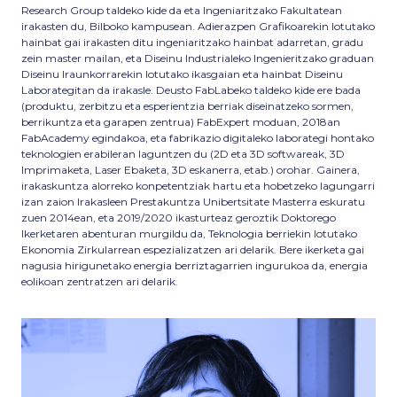
Research Group taldeko kide da eta Ingeniaritzako Fakultatean
irakasten du, Bilboko kampusean. Adierazpen Grafikoarekin lotutako
hainbat gai irakasten ditu ingeniaritzako hainbat adarretan, gradu
zein master mailan, eta Diseinu Industrialeko Ingenieritzako graduan
Diseinu Iraunkorrarekin lotutako ikasgaian eta hainbat Diseinu
Laborategitan da irakasle. Deusto FabLabeko taldeko kide ere bada
(produktu, zerbitzu eta esperientzia berriak diseinatzeko sormen,
berrikuntza eta garapen zentrua) FabExpert moduan, 2018an
FabAcademy egindakoa, eta fabrikazio digitaleko laborategi hontako
teknologien erabileran laguntzen du (2D eta 3D softwareak, 3D
Imprimaketa, Laser Ebaketa, 3D eskanerra, etab.) orohar. Gainera,
irakaskuntza alorreko konpetentziak hartu eta hobetzeko lagungarri
izan zaion Irakasleen Prestakuntza Unibertsitate Masterra eskuratu
zuen 2014ean, eta 2019/2020 ikasturteaz geroztik Doktorego
Ikerketaren abenturan murgildu da, Teknologia berriekin lotutako
Ekonomia Zirkularrean espezializatzen ari delarik. Bere ikerketa gai
nagusia hirigunetako energia berriztagarrien ingurukoa da, energia
eolikoan zentratzen ari delarik.