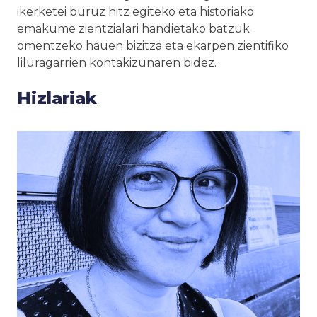
ikerketei buruz hitz egiteko eta historiako
emakume zientzialari handietako batzuk
omentzeko hauen bizitza eta ekarpen zientifiko
liluragarrien kontakizunaren bidez.
Hizlariak