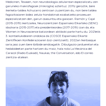
Medicinen, Texasen, non neurobiologia zelularrean espezializatu zen
garuneko makrofagoak (mikroglia) aztertuz. 2011z geroztik, bere
ikerketa-taldea Achucarro zentroan zuzentzen du, non bere taldea
fagozitosiaren bidez zelula-hondakinak ezabatzeko prozesuan
espezializatzen den, garun osasuntsu eta gaixoan. Ramón y Cajal
(2015-2019) ikertzailea, Neurozientzien Espainiako Elkarteko (SENC)
idazkaria (2015-2017) eta presidenteordea (2017-2019) izan da, eta
Women in Neuroscience batzordean aktiboki parte hartu du. 2021etik
3. kontseilukidearen ondokoa da (COSCE Espainiako Elkarte
Zientifikoen Konfederazioaren bizi-zientziak9). 2022an Ikerbasque
saria jaso zuen bere ibilbide sendoagatik. Dibulgazio-jardueretan eta
hedabideetan parte hartzen du maiz, hala nola La Mecánica del
Caracol (Radio Euskadi), Naukas, the Conversation, edo El correo
zientzia-atalean.