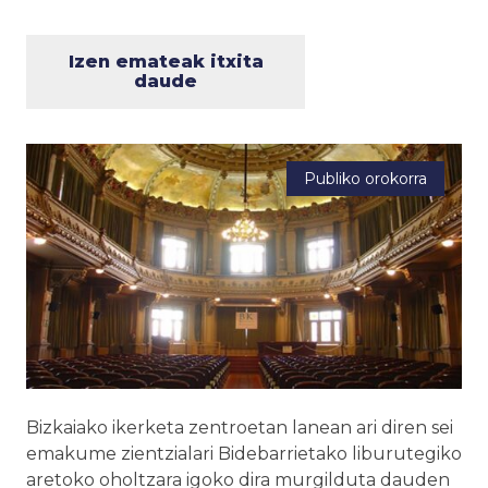
Izen emateak itxita
daude
Publiko orokorra
Bizkaiako ikerketa zentroetan lanean ari diren sei
emakume zientzialari Bidebarrietako liburutegiko
aretoko oholtzara igoko dira murgilduta dauden