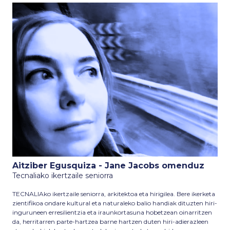
Aitziber Egusquiza - Jane Jacobs omenduz
Tecnaliako ikertzaile seniorra
TECNALIAko ikertzaile seniorra, arkitektoa eta hirigilea. Bere ikerketa
zientifikoa ondare kultural eta naturaleko balio handiak dituzten hiri-
inguruneen erresilientzia eta iraunkortasuna hobetzean oinarritzen
da, herritarren parte-hartzea barne hartzen duten hiri-adierazleen