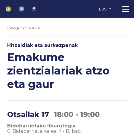
EUS
‹ Programara itzuli
Hitzaldiak eta aurkezpenak
Emakume
zientzialariak atzo
eta gaur
Otsailak 17
18:00 - 19:00
Bidebarrietako liburutegia
C. Bidebarrieta Kalea, 4
-
Bilbao