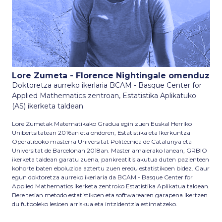
Lore Zumeta - Florence Nightingale omenduz
Doktoretza aurreko ikerlaria BCAM - Basque Center for
Applied Mathematics zentroan, Estatistika Aplikatuko
(AS) ikerketa taldean.
Lore Zumetak Matematikako Gradua egin zuen Euskal Herriko
Unibertsitatean 2016an eta ondoren, Estatistika eta Ikerkuntza
Operatiboko masterra Universitat Politècnica de Catalunya eta
Universitat de Barcelonan 2018an. Master amaierako lanean, GRBIO
ikerketa taldean garatu zuena, pankreatitis akutua duten pazienteen
kohorte baten eboluzioa aztertu zuen eredu estatistikoen bidez. Gaur
egun doktoretza aurreko ikerlaria da BCAM - Basque Center for
Applied Mathematics ikerketa zentroko Estatistika Aplikatua taldean.
Bere tesian metodo estatistikoen eta softwarearen garapena ikertzen
du futboleko lesioen arriskua eta intzidentzia estimatzeko.