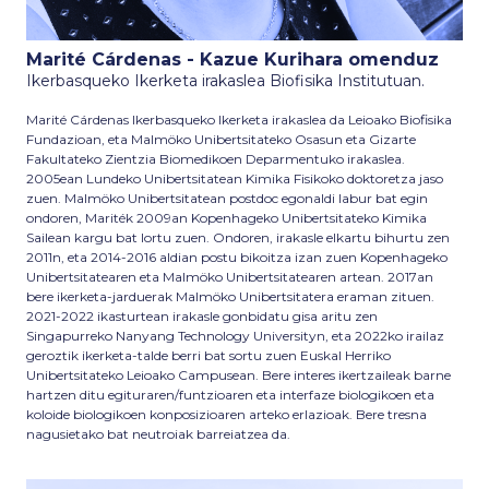
Marité Cárdenas - Kazue Kurihara omenduz
Ikerbasqueko Ikerketa irakaslea Biofisika Institutuan.
Marité Cárdenas Ikerbasqueko Ikerketa irakaslea da Leioako Biofisika
Fundazioan, eta Malmöko Unibertsitateko Osasun eta Gizarte
Fakultateko Zientzia Biomedikoen Deparmentuko irakaslea.
2005ean Lundeko Unibertsitatean Kimika Fisikoko doktoretza jaso
zuen. Malmöko Unibertsitatean postdoc egonaldi labur bat egin
ondoren, Mariték 2009an Kopenhageko Unibertsitateko Kimika
Sailean kargu bat lortu zuen. Ondoren, irakasle elkartu bihurtu zen
2011n, eta 2014-2016 aldian postu bikoitza izan zuen Kopenhageko
Unibertsitatearen eta Malmöko Unibertsitatearen artean. 2017an
bere ikerketa-jarduerak Malmöko Unibertsitatera eraman zituen.
2021-2022 ikasturtean irakasle gonbidatu gisa aritu zen
Singapurreko Nanyang Technology Universityn, eta 2022ko irailaz
geroztik ikerketa-talde berri bat sortu zuen Euskal Herriko
Unibertsitateko Leioako Campusean. Bere interes ikertzaileak barne
hartzen ditu egituraren/funtzioaren eta interfaze biologikoen eta
koloide biologikoen konposizioaren arteko erlazioak. Bere tresna
nagusietako bat neutroiak barreiatzea da.