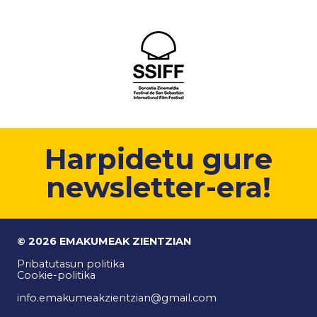
Harpidetu gure
newsletter-era!
© 2026 EMAKUMEAK ZIENTZIAN
Pribatutasun politika
Cookie-politika
info.emakumeakzientzian@gmail.com