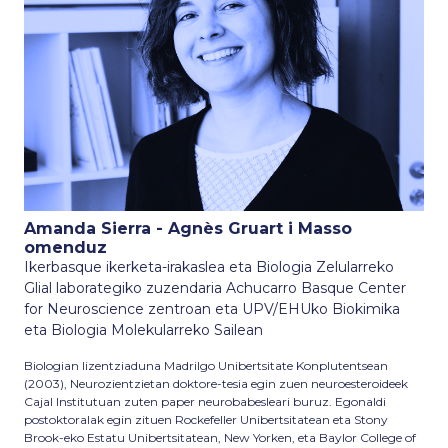
Amanda Sierra - Agnès Gruart i Masso
omenduz
Ikerbasque ikerketa-irakaslea eta Biologia Zelularreko
Glial laborategiko zuzendaria Achucarro Basque Center
for Neuroscience zentroan eta UPV/EHUko Biokimika
eta Biologia Molekularreko Sailean
Biologian lizentziaduna Madrilgo Unibertsitate Konplutentsean
(2003), Neurozientzietan doktore-tesia egin zuen neuroesteroideek
Cajal Institutuan zuten paper neurobabesleari buruz. Egonaldi
postoktoralak egin zituen Rockefeller Unibertsitatean eta Stony
Brook-eko Estatu Unibertsitatean, New Yorken, eta Baylor College of