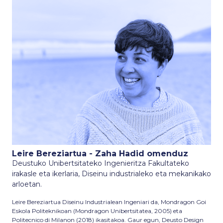
Leire Bereziartua - Zaha Hadid omenduz
Deustuko Unibertsitateko Ingenieritza Fakultateko
irakasle eta ikerlaria, Diseinu industrialeko eta mekanikako
arloetan.
Leire Bereziartua Diseinu Industrialean Ingeniari da, Mondragon Goi
Eskola Politeknikoan (Mondragon Unibertsitatea, 2005) eta
Politecnico di Milanon (2018) ikasitakoa. Gaur egun, Deusto Design