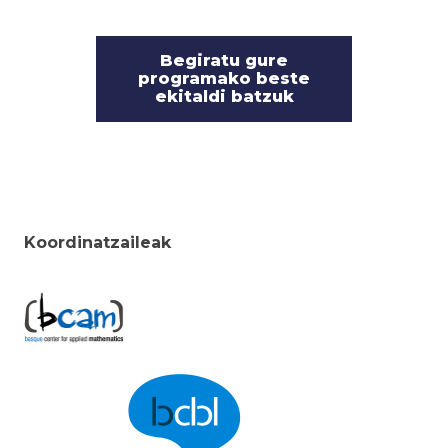
Begiratu gure
programako beste
ekitaldi batzuk
Koordinatzaileak