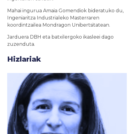
Mahai ingurua Amaia Gomendiok bideratuko du,
Ingeniaritza Industrialeko Masterraren
koordintzailea Mondragon Unibertsitatean.
Jarduera DBH eta batxilergoko ikasleei dago
zuzenduta.
Hizlariak