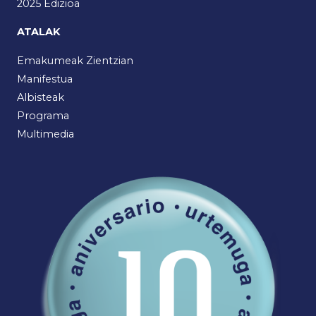
2025 Edizioa
ATALAK
Emakumeak Zientzian
Manifestua
Albisteak
Programa
Multimedia