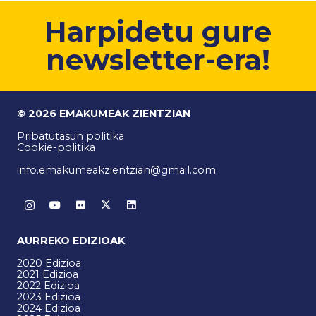
Harpidetu gure
newsletter-era!
© 2026 EMAKUMEAK ZIENTZIAN
Pribatutasun politika
Cookie-politika
info.emakumeakzientzian@gmail.com
AURREKO EDIZIOAK
2020 Edizioa
2021 Edizioa
2022 Edizioa
2023 Edizioa
2024 Edizioa