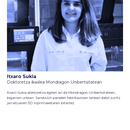
Itxaro Sukia
Doktoretza ikaslea Mondragon Unibertsitatean
Itxaro Sukia doktoretza egiten ari da Mondragon Unibertsitatean,
bigarren urtean. Sandwich panelen fabrikazioan lanean dabil zuntz
jarraituaren 3D inprimaketaren bitartez.