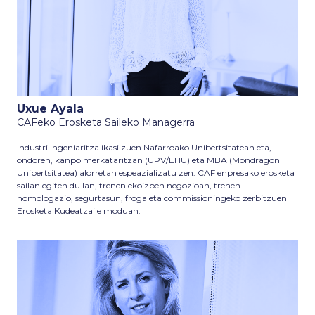
Uxue Ayala
CAFeko Erosketa Saileko Managerra
Industri Ingeniaritza ikasi zuen Nafarroako Unibertsitatean eta,
ondoren, kanpo merkataritzan (UPV/EHU) eta MBA (Mondragon
Unibertsitatea) alorretan espeazializatu zen. CAF enpresako erosketa
sailan egiten du lan, trenen ekoizpen negozioan, trenen
homologazio, segurtasun, froga eta commissioningeko zerbitzuen
Erosketa Kudeatzaile moduan.