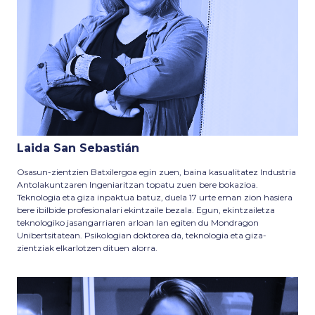
Laida San Sebastián
Osasun-zientzien Batxilergoa egin zuen, baina kasualitatez Industria
Antolakuntzaren Ingeniaritzan topatu zuen bere bokazioa.
Teknologia eta giza inpaktua batuz, duela 17 urte eman zion hasiera
bere ibilbide profesionalari ekintzaile bezala. Egun, ekintzailetza
teknologiko jasangarriaren arloan lan egiten du Mondragon
Unibertsitatean. Psikologian doktorea da, teknologia eta giza-
zientziak elkarlotzen dituen alorra.