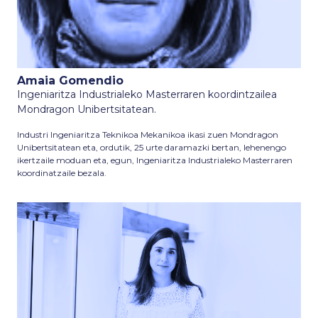
Amaia Gomendio
Ingeniaritza Industrialeko Masterraren koordintzailea
Mondragon Unibertsitatean.
Industri Ingeniaritza Teknikoa Mekanikoa ikasi zuen Mondragon
Unibertsitatean eta, ordutik, 25 urte daramazki bertan, lehenengo
ikertzaile moduan eta, egun, Ingeniaritza Industrialeko Masterraren
koordinatzaile bezala.