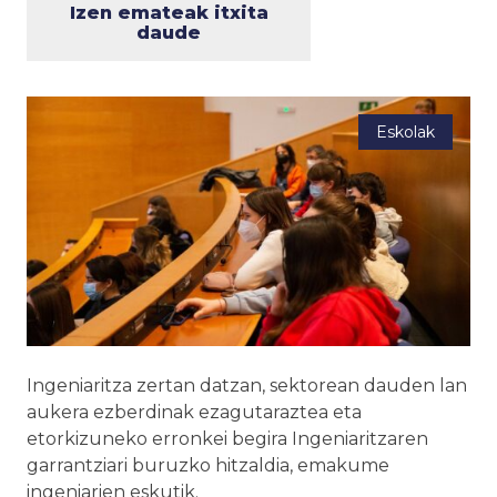
Izen emateak itxita
daude
Eskolak
Ingeniaritza zertan datzan, sektorean dauden lan
aukera ezberdinak ezagutaraztea eta
etorkizuneko erronkei begira Ingeniaritzaren
garrantziari buruzko hitzaldia, emakume
ingeniarien eskutik.