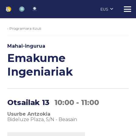
EUS
‹ Programara itzuli
Mahai-ingurua
Emakume
Ingeniariak
Otsailak 13
10:00 - 11:00
Usurbe Antzokia
Bideluze Plaza, S/N
-
Beasain