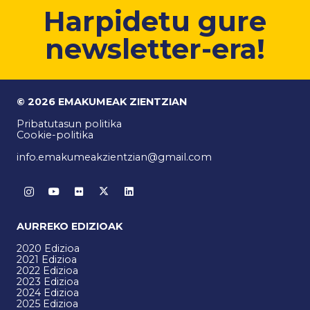
Harpidetu gure
newsletter-era!
© 2026 EMAKUMEAK ZIENTZIAN
Pribatutasun politika
Cookie-politika
info.emakumeakzientzian@gmail.com
AURREKO EDIZIOAK
2020 Edizioa
2021 Edizioa
2022 Edizioa
2023 Edizioa
2024 Edizioa
2025 Edizioa