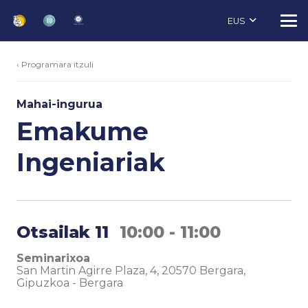
EUS
‹ Programara itzuli
Mahai-ingurua
Emakume
Ingeniariak
Otsailak 11
10:00 - 11:00
Seminarixoa
San Martin Agirre Plaza, 4, 20570 Bergara,
Gipuzkoa
-
Bergara