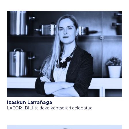
Izaskun Larrañaga
LACOR-IBILI taldeko kontseilari delegatua