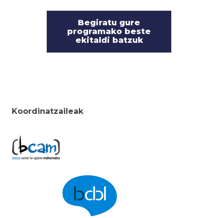
Begiratu gure
programako beste
ekitaldi batzuk
Koordinatzaileak