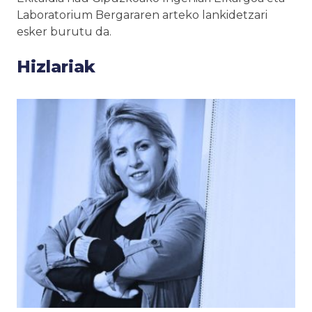
Laboratorium Bergararen arteko lankidetzari
esker burutu da.
Hizlariak