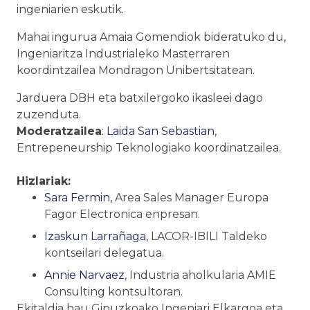
ingeniarien eskutik.
Mahai ingurua Amaia Gomendiok bideratuko du,
Ingeniaritza Industrialeko Masterraren
koordintzailea Mondragon Unibertsitatean.
Jarduera DBH eta batxilergoko ikasleei dago
zuzenduta.
Moderatzailea
:
Laida San Sebastian
,
Entrepeneurship Teknologiako koordinatzailea.
Hizlariak:
Sara Fermin,
Area Sales Manager Europa
Fagor Electronica enpresan.
Izaskun Larrañaga
, LACOR-IBILI Taldeko
kontseilari delegatua.
Annie Narvaez
, Industria aholkularia AMIE
Consulting kontsultoran.
Ekitaldia hau Gipuzkoako Ingeniari Elkargoa eta