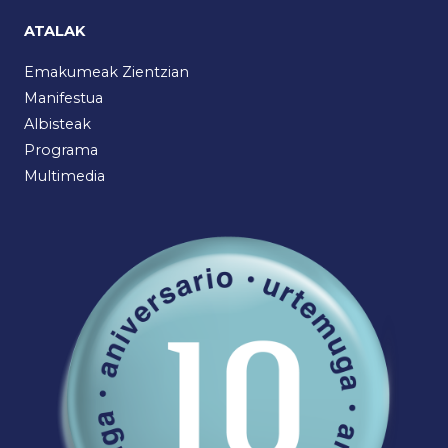
ATALAK
Emakumeak Zientzian
Manifestua
Albisteak
Programa
Multimedia