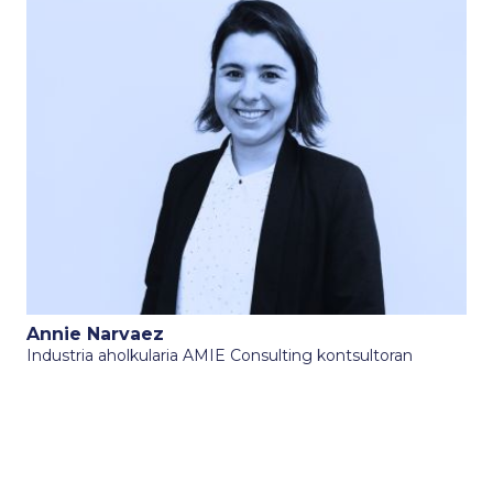
Annie Narvaez
Industria aholkularia AMIE Consulting kontsultoran