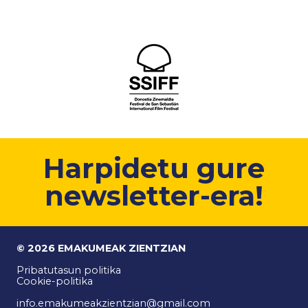
Harpidetu gure
newsletter-era!
© 2026 EMAKUMEAK ZIENTZIAN
Pribatutasun politika
Cookie-politika
info.emakumeakzientzian@gmail.com