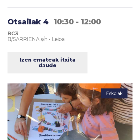
Otsailak 4
10:30 - 12:00
BC3
B/SARRIENA s/n
-
Leioa
Izen emateak itxita
daude
Eskolak