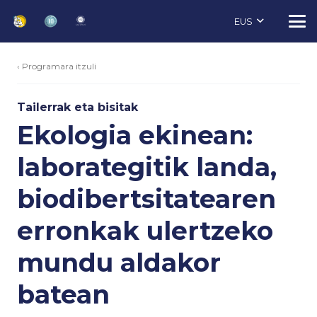
EUS
‹ Programara itzuli
Tailerrak eta bisitak
Ekologia ekinean:
laborategitik landa,
biodibertsitatearen
erronkak ulertzeko
mundu aldakor
batean