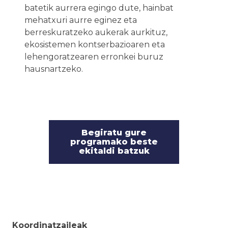
batetik aurrera egingo dute, hainbat
mehatxuri aurre eginez eta
berreskuratzeko aukerak aurkituz,
ekosistemen kontserbazioaren eta
lehengoratzearen erronkei buruz
hausnartzeko.
Begiratu gure
programako beste
ekitaldi batzuk
Koordinatzaileak