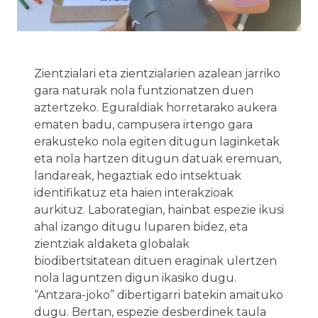
Zientzialari eta zientzialarien azalean jarriko
gara naturak nola funtzionatzen duen
aztertzeko. Eguraldiak horretarako aukera
ematen badu, campusera irtengo gara
erakusteko nola egiten ditugun laginketak
eta nola hartzen ditugun datuak eremuan,
landareak, hegaztiak edo intsektuak
identifikatuz eta haien interakzioak
aurkituz. Laborategian, hainbat espezie ikusi
ahal izango ditugu luparen bidez, eta
zientziak aldaketa globalak
biodibertsitatean dituen eraginak ulertzen
nola laguntzen digun ikasiko dugu.
“Antzara-joko” dibertigarri batekin amaituko
dugu. Bertan, espezie desberdinek taula