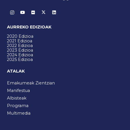
AURREKO EDIZIOAK
2020 Edizioa
2021 Edizioa
2022 Edizioa
2023 Edizioa
2024 Edizioa
2025 Edizioa
ATALAK
Emakumeak Zientzian
Manifestua
Albisteak
Programa
Multimedia