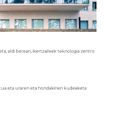
a, aldi berean, ikertzaileek teknologia zentro
reagotua eta uraren eta hondakinen kudeaketa