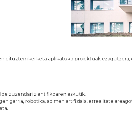
 dituzten ikerketa aplikatuko proiektuak ezagutzera, et
lde zuzendari zientifikoaren eskutik.
io gehigarria, robotika, adimen artifiziala, errealitate a
eta.