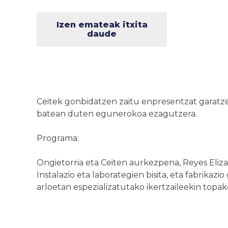
Izen emateak itxita
daude
Ceitek gonbidatzen zaitu enpresentzat garatzen
batean duten egunerokoa ezagutzera.
Programa:
Ongietorria eta Ceiten aurkezpena, Reyes Eliza
Instalazio eta laborategien bisita, eta fabrikaz
arloetan espezializatutako ikertzaileekin topak