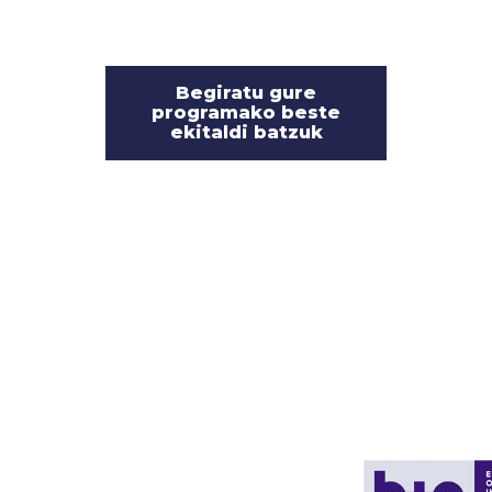
Begiratu gure
programako beste
ekitaldi batzuk