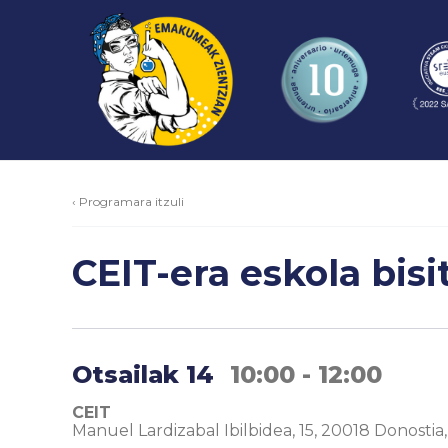
‹ Programara itzuli
CEIT-era eskola bisi
Otsailak 14
10:00 - 12:00
CEIT
Manuel Lardizabal Ibilbidea, 15, 20018 Donostia