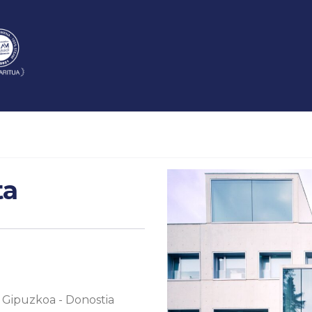
ta
, Gipuzkoa
-
Donostia