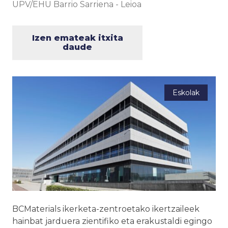
UPV/EHU Barrio Sarriena
-
Leioa
Izen emateak itxita
daude
Eskolak
BCMaterials ikerketa-zentroetako ikertzaileek
hainbat jarduera zientifiko eta erakustaldi egingo