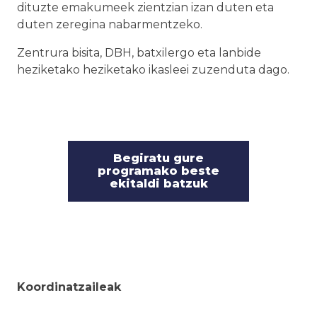
dituzte emakumeek zientzian izan duten eta
duten zeregina nabarmentzeko.
Zentrura bisita, DBH, batxilergo eta lanbide
heziketako heziketako ikasleei zuzenduta dago.
Begiratu gure
programako beste
ekitaldi batzuk
Koordinatzaileak