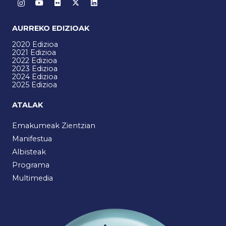
AURREKO EDIZIOAK
2020 Edizioa
2021 Edizioa
2022 Edizioa
2023 Edizioa
2024 Edizioa
2025 Edizioa
ATALAK
Emakumeak Zientzian
Manifestua
Albisteak
Programa
Multimedia