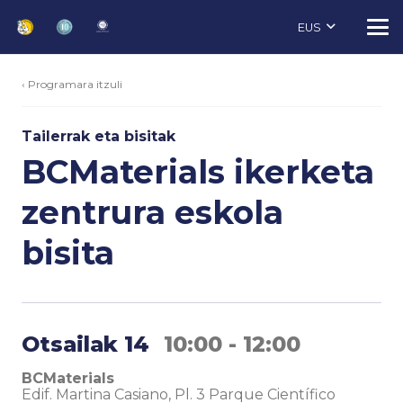
EUS
‹ Programara itzuli
Tailerrak eta bisitak
BCMaterials ikerketa
zentrura eskola
bisita
Otsailak 14
10:00 - 12:00
BCMaterials
Edif. Martina Casiano, Pl. 3 Parque Científico