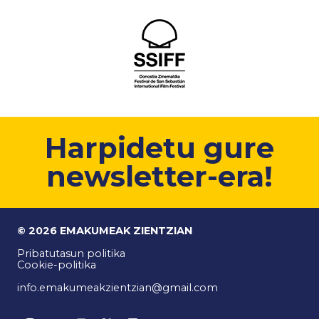
Harpidetu gure
newsletter-era!
© 2026 EMAKUMEAK ZIENTZIAN
Pribatutasun politika
Cookie-politika
info.emakumeakzientzian@gmail.com