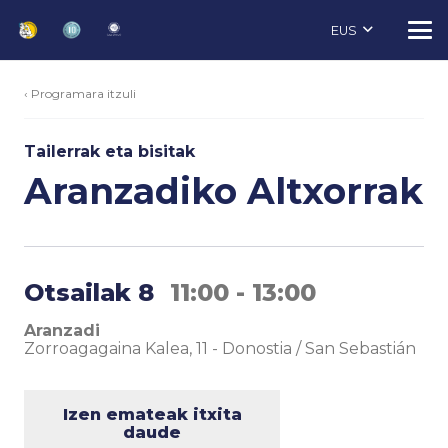
EUS
‹ Programara itzuli
Tailerrak eta bisitak
Aranzadiko Altxorrak
Otsailak 8
11:00 - 13:00
Aranzadi
Zorroagagaina Kalea, 11
-
Donostia / San Sebastián
Izen emateak itxita
daude