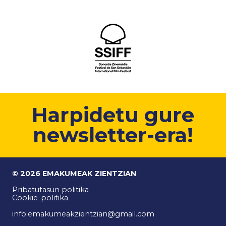
Harpidetu gure
newsletter-era!
© 2026 EMAKUMEAK ZIENTZIAN
Pribatutasun politika
Cookie-politika
info.emakumeakzientzian@gmail.com