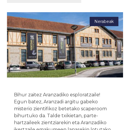
Nerabeak
Bihur zaitez Aranzadiko esploratzaile!
Egun batez, Aranzadi argitu gabeko
misterio zientifikoz betetako scaperoom
bihurtuko da. Talde txikietan, parte-
hartzaileek zientziarekin eta Aranzadiko
ikertzaile emakumeen lanarekin lotutako