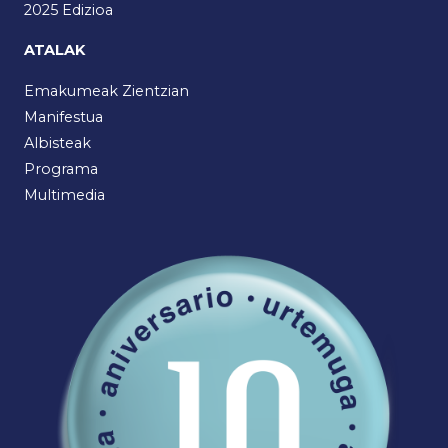
2025 Edizioa
ATALAK
Emakumeak Zientzian
Manifestua
Albisteak
Programa
Multimedia