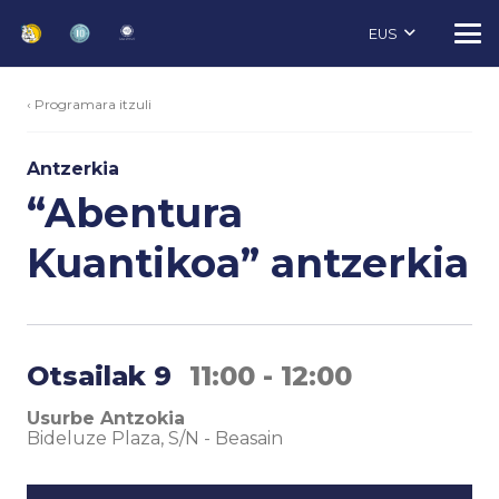
EUS
‹ Programara itzuli
Antzerkia
“Abentura
Kuantikoa” antzerkia
Otsailak 9
11:00 - 12:00
Usurbe Antzokia
Bideluze Plaza, S/N
-
Beasain