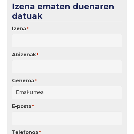
Izena ematen duenaren
datuak
Izena
*
Abizenak
*
Generoa
*
E-posta
*
Telefonoa
*