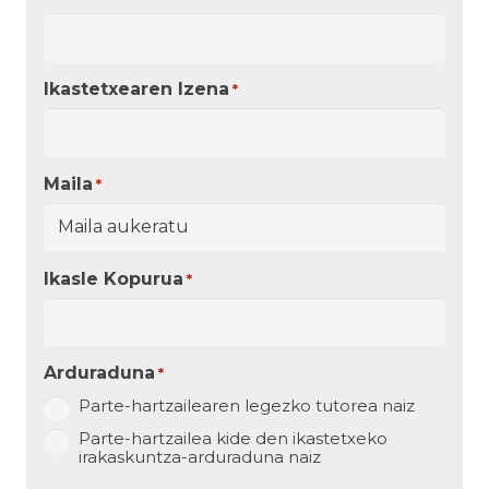
Ikastetxearen Izena
*
Maila
*
Ikasle Kopurua
*
Arduraduna
*
Parte-hartzailearen legezko tutorea naiz
Parte-hartzailea kide den ikastetxeko
irakaskuntza-arduraduna naiz