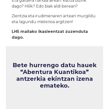
Eta galdera handia airean: katua bizirik
dago? Hilik? Edo biak aldi berean?
Zientzia eta irudimenaren artean murgildu
eta lagundu misterioa argitzen!
LH5 mailako ikasleentzat zuzenduta
dago.
Bete hurrengo datu hauek
“Abentura Kuantikoa”
antzerkia
ekintzan izena
emateko.