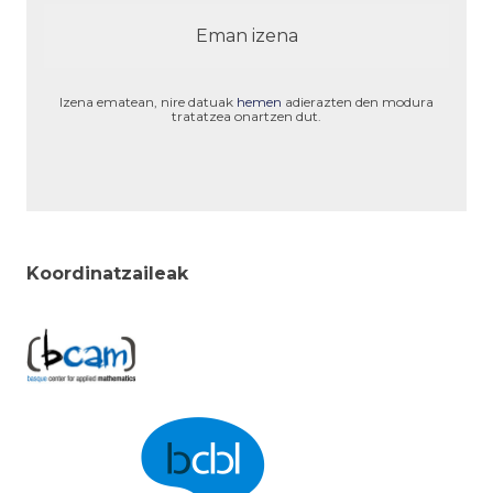
Izena ematean, nire datuak
hemen
adierazten den modura
tratatzea onartzen dut.
Koordinatzaileak