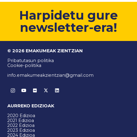
Harpidetu gure
newsletter-era!
© 2026 EMAKUMEAK ZIENTZIAN
Pribatutasun politika
Cookie-politika
info.emakumeakzientzian@gmail.com
AURREKO EDIZIOAK
2020 Edizioa
2021 Edizioa
2022 Edizioa
2023 Edizioa
2024 Edizioa