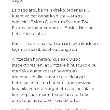
dago?
Ez dago argi, baina jakiteko, ordenagailu
kuantiko bat beharko dute —eta ez
edozein. IBMren Quantum System Two,
Europako indartsuena eta Euskal Herrian
bertan instalatua.
Baina… makinaria martxan jartzeko ikusleen
laguntza ezinbestekoa izango da!
Antzezlan honetan, ikusleak Qubit
Inspektorearen laguntzaile bihurtuko dira,
eta fisika kuantikoaren sekretuak
azaleratuko dira umorez eta ekintzaz
beteriko abentura batean: superposizioa,
korapilatzea eta ziurgabetasuna bezalako
kontzeptuak modu bisualean ulertuko
dituzte, jolasa eta zientzia uztartuz.