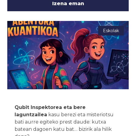
Izena eman
Eskolak
Qubit Inspektorea eta bere
laguntzailea
kasu berezi eta misteriotsu
bati aurre egiteko prest daude: kutxa
batean dagoen katu bat… bizirik ala hilik