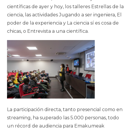
cie
nt
íficas de ayer y hoy
, los talleres
Estrellas de la
ciencia
, las actividades
J
ugando
a ser
ingeniera
,
El
poder de la experiencia
y
L
a
ciencia
sí
es
cosa
de
chicas
, o
E
ntrevista
a
una
científ
ica
.
La participación directa, tanto presencial como en
streaming, ha superado las 5.000 personas, todo
un récord de audiencia para Emakumeak