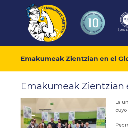
Emakumeak Zientzian en el Glo
Emakumeak Zientzian en
La un
cuyo 
Pedro