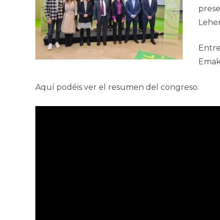
prese
Lehen
Entre
Emak
Aquí podéis ver el resumen del congreso: