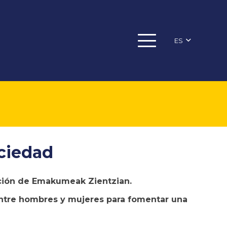
ES
ciedad
ción de
Emakumeak Zientzian
.
d entre hombres y mujeres para fomentar una