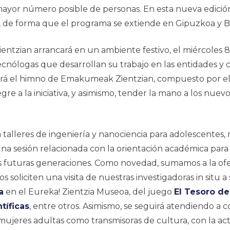
el mayor número posible de personas. En esta nueva edici
as, de forma que el programa se extiende en Gipuzkoa y Bi
entzian
arrancará en un ambiente festivo, el miércoles 
cnólogas que desarrollan su trabajo en las entidades y cen
ará el himno de
Emakumeak Zientzian
, compuesto por el
e a la iniciativa, y asimismo, tender la mano a los nuevo
á
talleres de ingeniería y nanociencia para adolescentes, 
una sesión relacionada con la orientación académica para
s futuras generaciones. Como novedad, sumamos a la ofer
os soliciten una visita de nuestras investigadoras
in situ
a 
a
en el Eureka! Zientzia Museoa, del juego
El Tesoro de
tíficas
, entre otros. Asimismo, se seguirá atendiendo a 
 mujeres adultas como transmisoras de cultura, con la ac