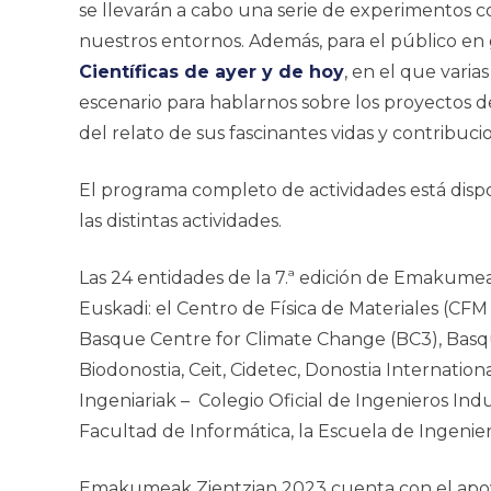
se llevarán a cabo una serie de experimentos cort
nuestros entornos. Además, para el público en g
Científicas de ayer y de hoy
, en el que vari
escenario para hablarnos sobre los proyectos de
del relato de sus fascinantes vidas y contribucio
El programa completo de actividades está dis
las distintas actividades.
Las 24 entidades de la 7.ª edición de
Emakumeak
Euskadi: el Centro de Física de Materiales (
Basque Centre for Climate Change (BC3), Basq
Biodonostia, Ceit, Cidetec, Donostia Internation
Ingeniariak – Colegio Oficial de Ingenieros In
Facultad de Informática, la Escuela de Ingeni
Emakumeak Zientzian 2023
cuenta con el apo