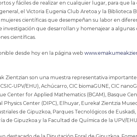
os y fáciles de realizar en cualquier lugar, para que la c
eneral, el Victoria Eugenia Club Aretoa y la Biblioteca 
as mujeres científicas que desempeñan su labor en difere
 investigación que desarrollan y homenajear a algunas de 
nes científicas.
ponible desde hoy en la página web
www.emakumeakzien
 Zientzian
son una muestra representativa importante de
CFM CSIC-UPV/EHU), Achúcarro, CIC biomaGUNE, CIC nan
ue Center for Applied Mathematics (BCAM), Basque Cent
al Physics Center (DIPC), Elhuyar, Eureka! Zientzia Museoa
dustriales de Gipuzkoa, Parques Tecnológicos de Euskadi,
ería de Gipuzkoa y la Facultad de Química de la UPV/EH
yo destacado de la Diputación Foral de Gipuzkoa, Fomen