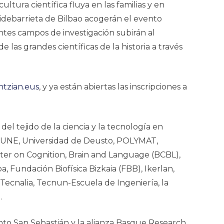
ultura científica fluya en las familias y en
Bidebarrieta de Bilbao acogerán el evento
ntes campos de investigación subirán al
las grandes científicas de la historia a través
tzian.eus
,
y ya están abiertas las inscripciones a
l tejido de la ciencia y la tecnología en
oGUNE, Universidad de Deusto, POLYMAT,
er on Cognition, Brain and Language (BCBL),
, Fundación Biofísica Bizkaia (FBB), Ikerlan,
 Tecnalia, Tecnun-Escuela de Ingeniería, la
U.
to San Sebastián y la alianza Basque Research