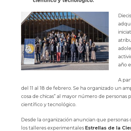
científico y tecnológico.
Dieci
adqui
inici
atrib
adole
activ
año e
A par
del 11 al 18 de febrero. Se ha organizado un amp
cosa de chicas” al mayor número de personas pos
científico y tecnológico.
Desde la organización anuncian que personas de 
los talleres experimentales
Estrellas de la Ci