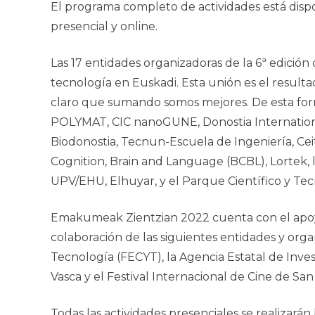
El programa completo de actividades está dis
presencial y online.
Las 17 entidades organizadoras de la 6ª edición
tecnología en Euskadi. Esta unión es el resultad
claro que sumando somos mejores. De esta form
POLYMAT, CIC nanoGUNE, Donostia Internationa
Biodonostia, Tecnun-Escuela de Ingeniería, Cei
Cognition, Brain and Language (BCBL), Lortek, 
UPV/EHU, Elhuyar, y el Parque Científico y Te
Emakumeak Zientzian 2022
cuenta con el apoy
colaboración de las siguientes entidades y orga
Tecnología (FECYT), la Agencia Estatal de Inves
Vasca y el Festival Internacional de Cine de Sa
Todas las actividades presenciales se realizarán