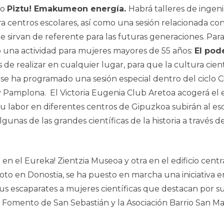
ro
Piztu! Emakumeon energía.
Habrá
talleres de ingen
ara centros escolares, así como una sesión relacionada c
 sirvan de referente para las futuras generaciones. Para
o una actividad para mujeres mayores de 55 años:
El pod
de realizar en cualquier lugar, para que la cultura cientí
 se ha programado una sesión especial dentro del ciclo Ci
o y Pamplona. El Victoria Eugenia Club Aretoa acogerá el
 labor en diferentes centros de Gipuzkoa subirán al es
unas de las grandes científicas de la historia a través de
 en el Eureka! Zientzia Museoa y otra en el edificio centr
o en Donostia, se ha puesto en marcha una iniciativa e
 escaparates a mujeres científicas que destacan por su c
, Fomento de San Sebastián y la Asociación Barrio San Ma