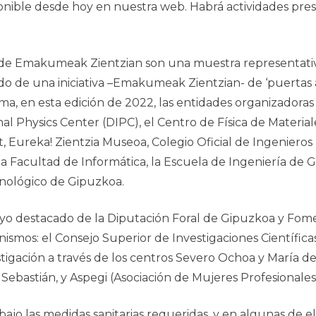
ponible desde hoy en nuestra web
. Habrá actividades pres
 de
Emakumeak Zientzian
son una muestra representativa
o de una iniciativa –
Emakumeak Zientzian-
de ‘puertas 
a, en esta edición de 2022, las entidades organizadora
l Physics Center (DIPC), el Centro de Física de Mater
t, Eureka! Zientzia Museoa, Colegio Oficial de Ingeniero
la Facultad de Informática, la Escuela de Ingeniería de 
cnológico de Gipuzkoa.
o destacado de la Diputación Foral de Gipuzkoa y Fome
nismos: el Consejo Superior de Investigaciones Científica
tigación a través de los centros Severo Ochoa y María de 
n Sebastián, y Aspegi (Asociación de Mujeres Profesionales
 bajo las medidas sanitarias requeridas, y en algunas de el