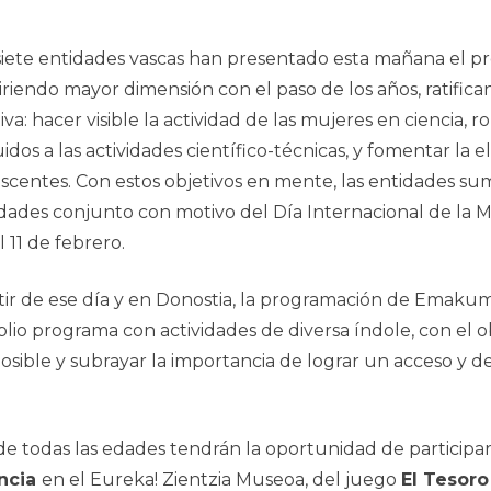
siete entidades vascas han presentado esta mañana el p
riendo mayor dimensión con el paso de los años, ratifica
ativa: hacer visible la actividad de las mujeres en ciencia
uidos a las actividades científico-técnicas, y fomentar la e
scentes. Con estos objetivos en mente, las entidades s
idades conjunto con motivo del Día Internacional de la Mu
l 11 de febrero.
tir de ese día y en Donostia, la programación de
Emakume
lio programa con actividades de diversa índole, con el obj
ible y subrayar la importancia de lograr un acceso y des
todas las edades tendrán la oportunidad de participar en 
encia
en el Eureka! Zientzia Museoa, del juego
El Tesoro