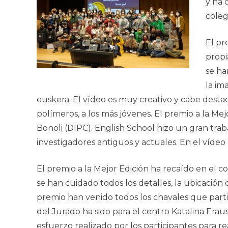
y ha 
coleg
El pr
propi
se ha
la im
euskera. El vídeo es muy creativo y cabe destac
polímeros, a los más jóvenes. El premio a la Mej
Bonoli (DIPC). English School hizo un gran trab
investigadores antiguos y actuales. En el vídeo 
El premio a la Mejor Edición ha recaído en el c
se han cuidado todos los detalles, la ubicación 
premio han venido todos los chavales que partic
del Jurado ha sido para el centro Katalina Erau
esfuerzo realizado por los participantes para r