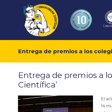
Entrega de premios a los colegi
Entrega de premios a lo
Científica’
El ac
14 mu