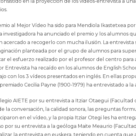
consistido en la proyección de los videos-entrevista a una
ios.
emio al Mejor Vídeo ha sido para Mendiola Ikastetxea por
a investigadora ha anunciado el premio y los alumnos qu
n acercado a recogerlo con mucha ilusión. La entrevista 
aginación planteada por el grupo de alumnos para super
ar el esfuerzo realizado por el profesor del centro para 
or Entrevista ha recaído en los alumnos de English School 
ajo con los 3 vídeos presentados en inglés. En ellas pro
premiado Cecilia Payne (1900-1979) ha entrevistado a la ast
olegio AIETE por su entrevista a Itziar Otaegui (Faculta
de la conversación, la calidad sonora, las preguntas formu
iparon en el vídeo, y la propia Itziar Otegi les ha entre
so por su entrevista a la geóloga Maite Meaurio (Faculta
ealizar la entrevista en euskera, teniendo en cuenta que