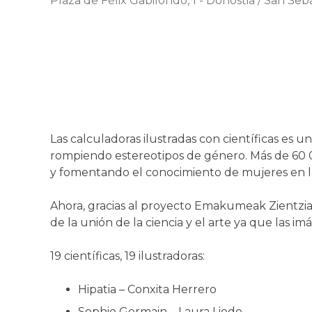
Plaza de Félix Gabilondo, 1
-
Donostia / San Seb
Las calculadoras ilustradas con científicas es 
rompiendo estereotipos de género. Más de 60 
y fomentando el conocimiento de mujeres en la 
Ahora, gracias al proyecto Emakumeak Zientzi
de la unión de la ciencia y el arte ya que las im
19 científicas, 19 ilustradoras:
Hipatia – Conxita Herrero
Sophie Germain – Laura Liedo