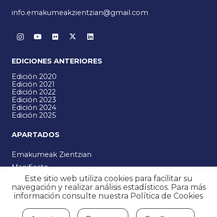
info.emakumeakzientzian@gmail.com
EDICIONES ANTERIORES
Edición 2020
Edición 2021
Edición 2022
Edición 2023
Edición 2024
Edición 2025
APARTADOS
Emakumeak Zientzian
Manifiesto
Este sitio web utiliza cookies para facilitar su
Noticias
navegación y realizar análisis estadísticos. Para más
Programa
información consulte nuestra
Política de Cookies
Multimedia