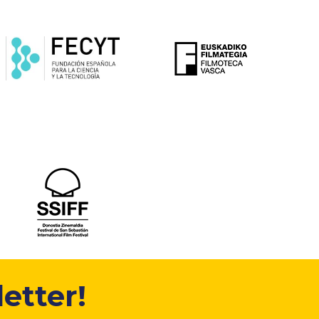
etter!