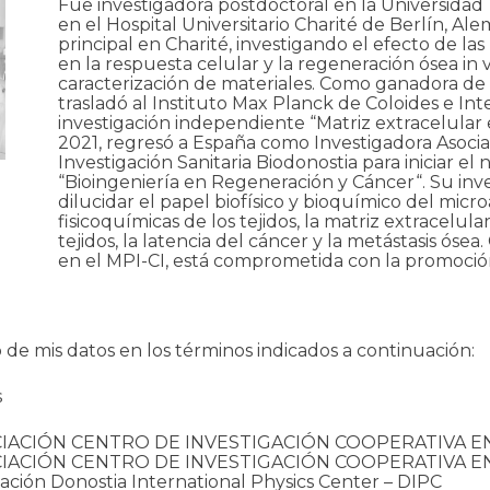
Fue investigadora postdoctoral en la Universidad
en el Hospital Universitario Charité de Berlín, Ale
principal en Charité, investigando el efecto de las
en la respuesta celular y la regeneración ósea in 
caracterización de materiales. Como ganadora d
trasladó al Instituto Max Planck de Coloides e In
investigación independiente “Matriz extracelula
2021, regresó a España como Investigadora Asocia
Investigación Sanitaria Biodonostia para iniciar e
“Bioingeniería en Regeneración y Cáncer“. Su inv
dilucidar el papel biofísico y bioquímico del micr
fisicoquímicas de los tejidos, la matriz extracelul
tejidos, la latencia del cáncer y la metástasis ó
en el MPI-CI, está comprometida con la promoción 
o de mis datos en los términos indicados a continuación:
s
IACIÓN CENTRO DE INVESTIGACIÓN COOPERATIVA EN
IACIÓN CENTRO DE INVESTIGACIÓN COOPERATIVA EN
ción Donostia International Physics Center – DIPC