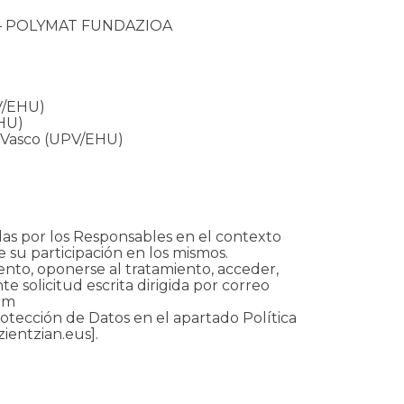
g – POLYMAT FUNDAZIOA
PV/EHU)
EHU)
s Vasco (UPV/EHU)
das por los Responsables en el contexto
 su participación en los mismos.
nto, oponerse al tratamiento, acceder,
te solicitud escrita dirigida por correo
com
otección de Datos en el apartado Política
entzian.eus].