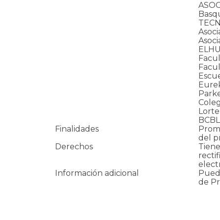
ASOC
Basq
TEC
Asoci
Asoci
ELHU
Facul
Facul
Escue
Eurek
Park
Coleg
Lort
BCBL
Finalidades
Promo
del p
Derechos
Tiene
recti
elect
Información adicional
Puede
de Pr