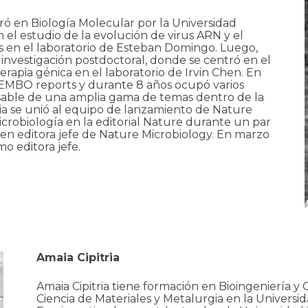
ró en Biología Molecular por la Universidad
 el estudio de la evolución de virus ARN y el
es en el laboratorio de Esteban Domingo. Luego,
 investigación postdoctoral, donde se centró en el
terapia génica en el laboratorio de Irvin Chen. En
e EMBO reports y durante 8 años ocupó varios
nsable de una amplia gama de temas dentro de la
nia se unió al equipo de lanzamiento de Nature
icrobiología en la editorial Nature durante un par
 en editora jefe de Nature Microbiology. En marzo
o editora jefe.
Amaia Cipitria
Amaia Cipitria tiene formación en Bioingeniería y 
Ciencia de Materiales y Metalurgia en la Univers