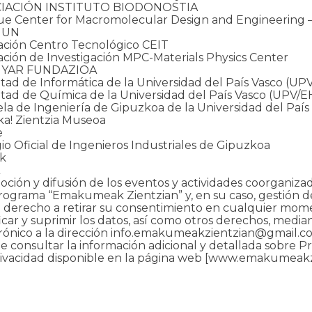
IACIÓN INSTITUTO BIODONOSTIA
ue Center for Macromolecular Design and Engineerin
NUN
ación Centro Tecnológico CEIT
ación de Investigación MPC-Materials Physics Center
YAR FUNDAZIOA
tad de Informática de la Universidad del País Vasco (U
tad de Química de la Universidad del País Vasco (UPV/
la de Ingeniería de Gipuzkoa de la Universidad del Paí
a! Zientzia Museoa
e
io Oficial de Ingenieros Industriales de Gipuzkoa
ek
ción y difusión de los eventos y actividades coorganiza
rograma “Emakumeak Zientzian” y, en su caso, gestión de
 derecho a retirar su consentimiento en cualquier mome
ficar y suprimir los datos, así como otros derechos, median
rónico a la dirección info.emakumeakzientzian@gmail.
 consultar la información adicional y detallada sobre Pr
ivacidad disponible en la página web [www.emakumeakzi