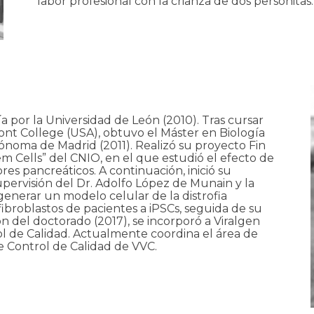
labor profesional con la crianza de dos personitas.
 por la Universidad de León (2010). Tras cursar
mont College (USA), obtuvo el Máster en Biología
ónoma de Madrid (2011). Realizó su proyecto Fin
m Cells” del CNIO, en el que estudió el efecto de
res pancreáticos. A continuación, inició su
supervisión del Dr. Adolfo López de Munain y la
generar un modelo celular de la distrofia
roblastos de pacientes a iPSCs, seguida de su
ión del doctorado (2017), se incorporó a Viralgen
l de Calidad. Actualmente coordina el área de
 Control de Calidad de VVC.