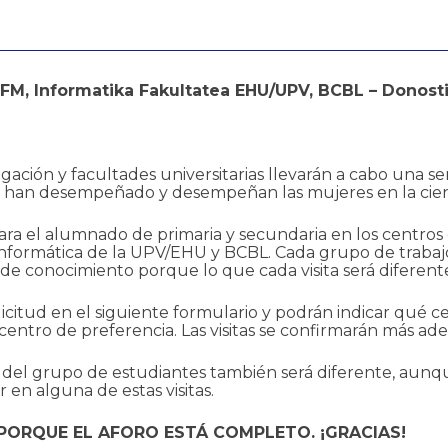
M, Informatika Fakultatea EHU/UPV, BCBL – Donosti
gación y facultades universitarias llevarán a cabo una ser
e han desempeñado y desempeñan las mujeres en la cien
 para el alumnado de primaria y secundaria en los centro
formática de la UPV/EHU y BCBL. Cada grupo de trabajo
 de conocimiento porque lo que cada visita será diferent
icitud en el siguiente formulario y podrán indicar qué cen
l centro de preferencia. Las visitas se confirmarán más ad
o del grupo de estudiantes también será diferente, aunqu
en alguna de estas visitas.
PORQUE EL AFORO ESTÁ COMPLETO. ¡GRACIAS!