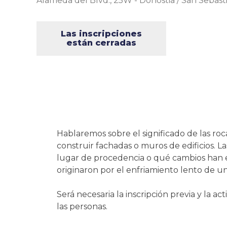
Alameda del Blvd., 25W
-
Donostia / San Sebast
Las inscripciones
están cerradas
Hablaremos sobre el significado de las roc
construir fachadas o muros de edificios. L
lugar de procedencia o qué cambios han ex
originaron por el enfriamiento lento de
Será necesaria la inscripción previa y la ac
las personas.