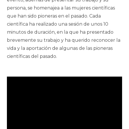
persona
, se
homenajea
a las
mujeres
científicas
que
han
sido
pioneras
en el
pasado
.
Cada
científica
ha
realizado
un
a
sesión
de
unos
10
minutos
de
duración
, en
la
que ha
presentado
brevemente
su
trabajo
y ha
querido
reconocer
la
vida
y la
aportación
de
algunas
de las
pioneras
científicas
del
pasado
.