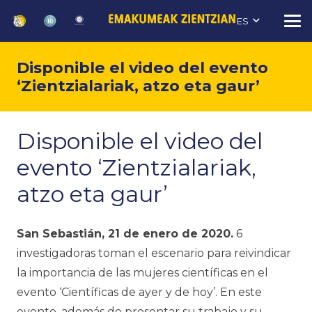
ES
Disponible el video del evento
‘Zientzialariak, atzo eta gaur’
Disponible el video del
evento ‘Zientzialariak,
atzo eta gaur’
San Sebastián, 21 de
enero
de 2020
.
6
investigadoras
toman
el
escenario
para
reivindicar
la
importancia
de las
mujeres
científicas
en el
evento
‘
Científicas
de
ayer
y
de
hoy’. En
este
evento
,
además
de
presentar
su
trabajo
y
su